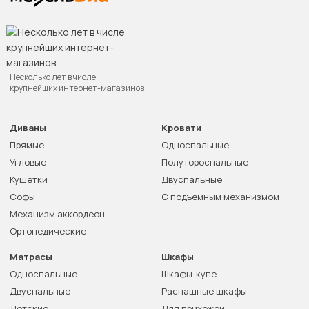
Несколько лет в числе
крупнейших интернет-магазинов
Диваны
Кровати
Прямые
Односпальные
Угловые
Полутороспальные
Кушетки
Двуспальные
Софы
С подъемным механизмом
Механизм аккордеон
Ортопедические
Матрасы
Шкафы
Односпальные
Шкафы-купе
Двуспальные
Распашные шкафы
Детские
Для прихожей