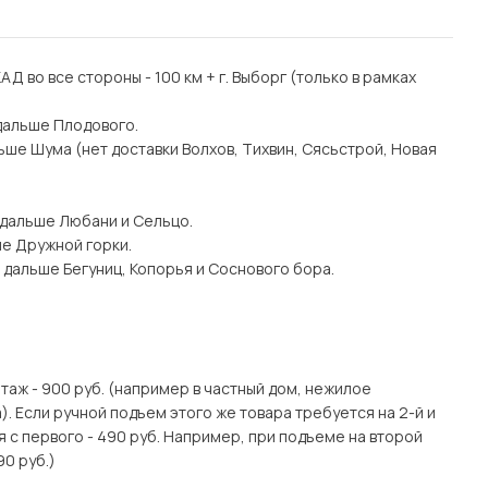
 КАД во все стороны - 100 км + г. Выборг (только в рамках
дальше Плодового.
ьше Шума (нет доставки Волхов, Тихвин, Сясьстрой, Новая
 дальше Любани и Сельцо.
ше Дружной горки.
 дальше Бегуниц, Копорья и Соснового бора.
этаж - 900 руб. (например в частный дом, нежилое
. Если ручной подъем этого же товара требуется на 2-й и
я с первого - 490 руб. Например, при подъеме на второй
90 руб.)