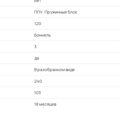
нет
ППУ, Пружинный блок
120
Боннель
3
да
В разобранном виде
240
103
18 месяцев