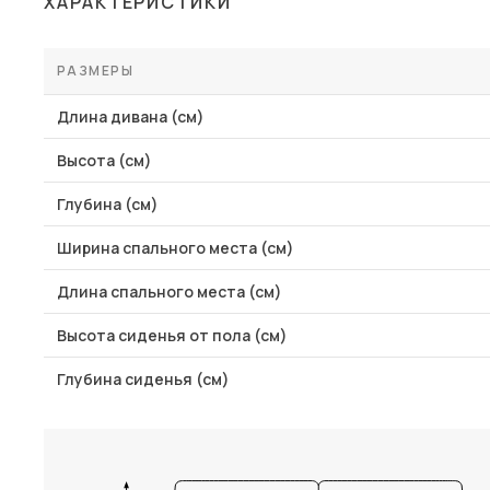
ХАРАКТЕРИСТИКИ
Столы и стулья
Шкафы и стеллажи
РАЗМЕРЫ
Комоды и тумбы
Длина дивана (см)
Вешалки и обувницы
Высота (см)
Гарнитуры
Глубина (см)
Пос
Ширина спального места (см)
Длина спального места (см)
Высота сиденья от пола (см)
Глубина сиденья (см)