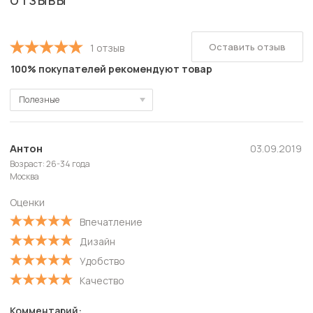
ОТЗЫВЫ
Оставить отзыв
1 отзыв
100% покупателей рекомендуют товар
Полезные
Полезные
Новые
Антон
03.09.2019
Возраст: 26-34 года
Старые
Москва
С высокой оценкой
Оценки
С низкой оценкой
Впечатление
Дизайн
Удобство
Качество
Комментарий: