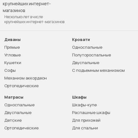
Несколько лет в числе
крупнейших интернет-магазинов
Диваны
Кровати
Прямые
Односпальные
Угловые
Полутороспальные
Кушетки
Двуспальные
Софы
С подъемным механизмом
Механизм аккордеон
Ортопедические
Матрасы
Шкафы
Односпальные
Шкафы-купе
Двуспальные
Распашные шкафы
Детские
Для прихожей
Ортопедические
Для спальни