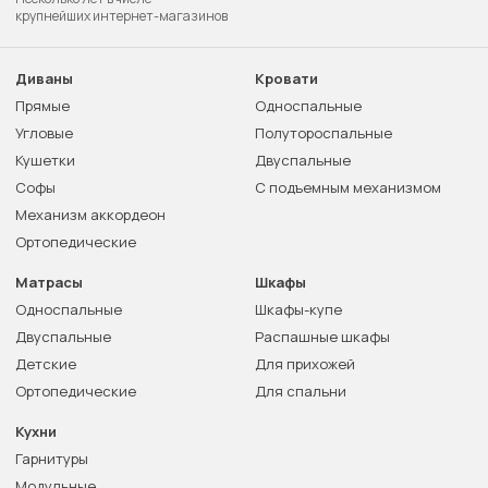
крупнейших интернет-магазинов
Диваны
Кровати
Прямые
Односпальные
Угловые
Полутороспальные
Кушетки
Двуспальные
Софы
С подъемным механизмом
Механизм аккордеон
Ортопедические
Матрасы
Шкафы
Односпальные
Шкафы-купе
Двуспальные
Распашные шкафы
Детские
Для прихожей
Ортопедические
Для спальни
Кухни
Гарнитуры
Модульные