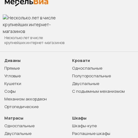
Несколько лет в числе
крупнейших интернет-магазинов
Диваны
Кровати
Прямые
Односпальные
Угловые
Полутороспальные
Кушетки
Двуспальные
Софы
С подъемным механизмом
Механизм аккордеон
Ортопедические
Матрасы
Шкафы
Односпальные
Шкафы-купе
Двуспальные
Распашные шкафы