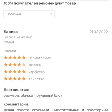
100% покупателей рекомендуют товар
Полезные
Полезные
Новые
Лариса
21.02.2022
Возраст: не указано
Старые
Москва
С высокой оценкой
Оценки
С низкой оценкой
Впечатление
Дизайн
Удобство
Качество
Достоинства:
размеры, обивка, пружинный блок
Комментарий:
Диван просто огромный. Вместительный и просторный.