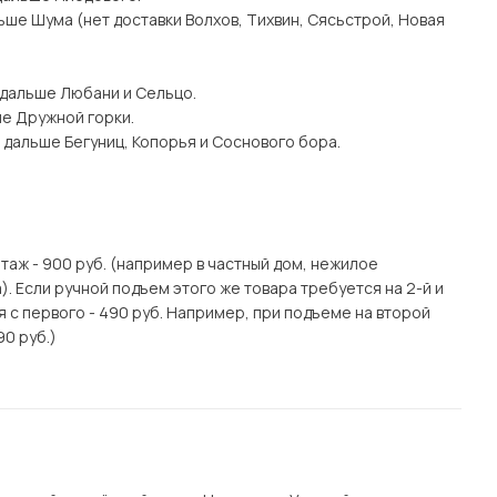
ьше Шума (нет доставки Волхов, Тихвин, Сясьстрой, Новая
 дальше Любани и Сельцо.
ше Дружной горки.
 дальше Бегуниц, Копорья и Соснового бора.
этаж - 900 руб. (например в частный дом, нежилое
. Если ручной подъем этого же товара требуется на 2-й и
я с первого - 490 руб. Например, при подъеме на второй
90 руб.)