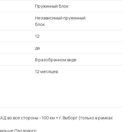
Пружинный блок
Независимый пружинный
блок
12
да
В разобранном виде
12 месяцев
 КАД во все стороны - 100 км + г. Выборг (только в рамках
дальше Плодового.