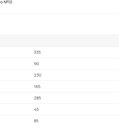
Посмотреть все шкафы
Посмотреть все кровати
Посмотреть все диваны
Все товары распродажи
Посмотреть всю
335
мотреть все кухни и столовые группы
90
230
165
285
45
85