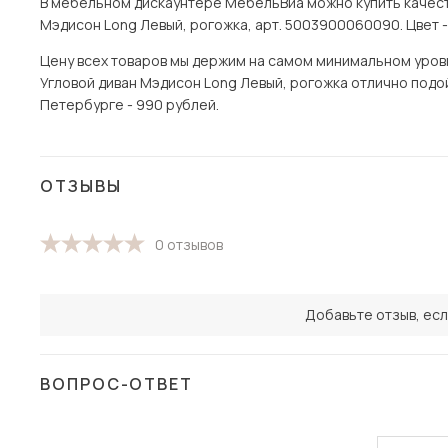
В мебельном дискаунтере МебельВиа можно купить качест
Мэдисон Long Левый, рогожка, арт. 5003900060090. Цвет -
Цену всех товаров мы держим на самом минимальном уровне
Угловой диван Мэдисон Long Левый, рогожка отлично подой
Петербурге - 990 рублей.
ОТЗЫВЫ
0 отзывов
Добавьте отзыв, есл
ВОПРОС-ОТВЕТ