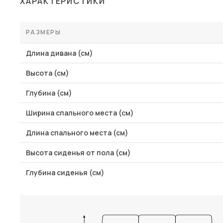
ХАРАКТЕРИСТИКИ
Столы и стулья
Шкафы и стеллажи
РАЗМЕРЫ
Комоды и тумбы
Длина дивана (см)
Вешалки и обувницы
Высота (см)
Гарнитуры
Глубина (см)
Пос
Ширина спального места (см)
Длина спального места (см)
Высота сиденья от пола (см)
Глубина сиденья (см)