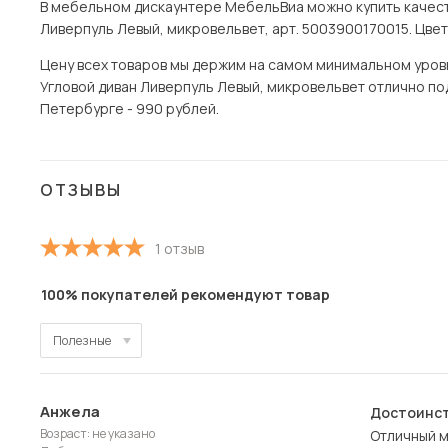
В мебельном дискаунтере МебельВиа можно купить качест
Ливерпуль Левый, микровельвет, арт. 5003900170015. Цвет
Цену всех товаров мы держим на самом минимальном уровне
Угловой диван Ливерпуль Левый, микровельвет отлично под
Петербурге - 990 рублей.
ОТЗЫВЫ
1 отзыв
100% покупателей рекомендуют товар
Полезные
Полезные
Анжела
Достоинст
Новые
Возраст: не указано
Отличный м