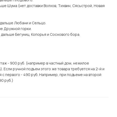
ьше Шума (нет доставки Волхов, Тихвин, Сясьстрой, Новая
 дальше Любани и Сельцо.
ше Дружной горки.
 дальше Бегуниц, Копорья и Соснового бора.
этаж - 900 руб. (например в частный дом, нежилое
. Если ручной подъем этого же товара требуется на 2-й и
я с первого - 490 руб. Например, при подъеме на второй
90 руб.)