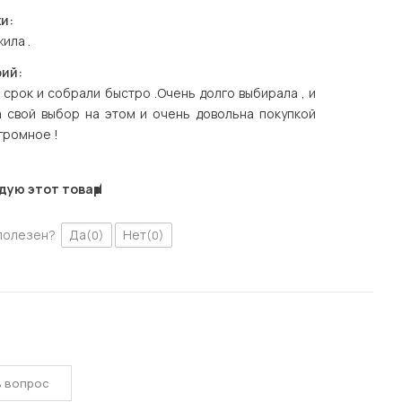
и:
ила .
ий:
 срок и собрали быстро .Очень долго выбирала , и
а свой выбор на этом и очень довольна покупкой
громное !
дую этот товар
полезен?
Да
Нет
(0)
(0)
ь вопрос