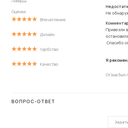
Люберцы
Старые
Недостатк
Оценки
Не обнаруж
С высокой оценкой
Впечатление
Комментар
С низкой оценкой
Привезли в
Дизайн
остановил
.Спасибо о
Удобство
Я рекомен
Качество
Отзыв был 
ВОПРОС-ОТВЕТ
Задат