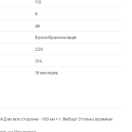
110
6
да
В разобранном виде
220
104
18 месяцев
 КАД во все стороны - 100 км + г. Выборг (только в рамках
дальше Плодового.