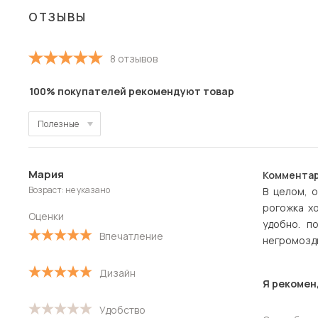
ОТЗЫВЫ
8 отзывов
100% покупателей рекомендуют товар
Полезные
Полезные
Мария
Комментар
Новые
Возраст: не указано
В целом, 
рогожка хо
Старые
Оценки
удобно. п
Впечатление
негромозд
С высокой оценкой
Дизайн
С низкой оценкой
Я рекомен
Удобство