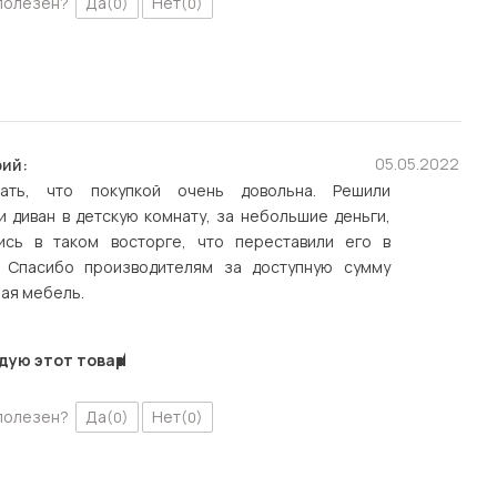
полезен?
Да
Нет
(0)
(0)
05.05.2022
ий:
зать, что покупкой очень довольна. Решили
 диван в детскую комнату, за небольшие деньги,
ись в таком восторге, что переставили его в
. Спасибо производителям за доступную сумму
ая мебель.
дую этот товар
полезен?
Да
Нет
(0)
(0)