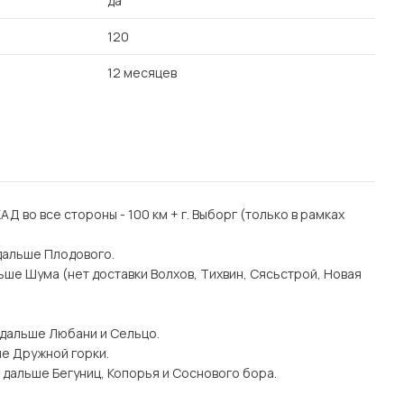
да
120
12 месяцев
 КАД во все стороны - 100 км + г. Выборг (только в рамках
дальше Плодового.
ьше Шума (нет доставки Волхов, Тихвин, Сясьстрой, Новая
 дальше Любани и Сельцо.
ше Дружной горки.
 дальше Бегуниц, Копорья и Соснового бора.