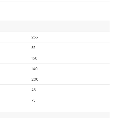
Посмотреть все шкафы
Посмотреть все кровати
Посмотреть все диваны
Все товары распродажи
235
Посмотреть всю
85
мотреть все кухни и столовые группы
150
140
200
45
75