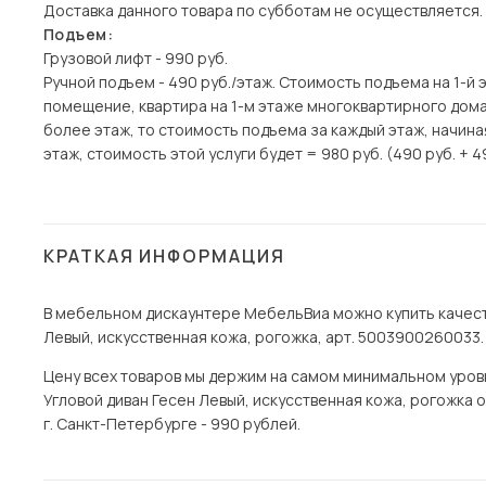
Доставка данного товара по субботам не осуществляется.
Подъем:
Грузовой лифт - 990 руб.
Ручной подъем - 490 руб./этаж. Стоимость подъема на 1-й 
помещение, квартира на 1-м этаже многоквартирного дома)
более этаж, то стоимость подъема за каждый этаж, начина
этаж, стоимость этой услуги будет = 980 руб. (490 руб. + 4
КРАТКАЯ ИНФОРМАЦИЯ
В мебельном дискаунтере МебельВиа можно купить качест
Левый, искусственная кожа, рогожка, арт. 5003900260033. 
Цену всех товаров мы держим на самом минимальном уровне
Угловой диван Гесен Левый, искусственная кожа, рогожка 
г. Санкт-Петербурге - 990 рублей.