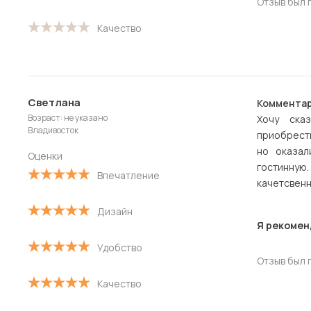
Отзыв был 
Качество
Светлана
Комментар
Возраст: не указано
Хочу ска
Владивосток
приобрести
но оказал
Оценки
гостинную
Впечатление
качетсвенн
Дизайн
Я рекомен
Удобство
Отзыв был 
Качество