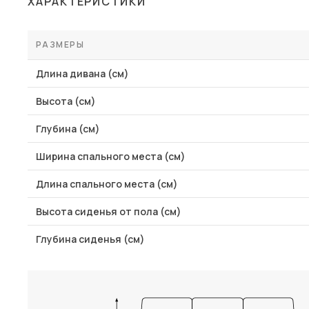
ХАРАКТЕРИСТИКИ
Столы и стулья
Шкафы и стеллажи
РАЗМЕРЫ
Комоды и тумбы
Длина дивана (см)
Вешалки и обувницы
Высота (см)
Гарнитуры
Глубина (см)
Пос
Ширина спального места (см)
Длина спального места (см)
Высота сиденья от пола (см)
Глубина сиденья (см)