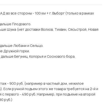
 КАД во все стороны - 100 км + г. Выборг (только в рамках
дальше Плодового.
ьше Шума (нет доставки Волхов, Тихвин, Сясьстрой, Новая
 дальше Любани и Сельцо.
ше Дружной горки.
 дальше Бегуниц, Копорья и Соснового бора.
этаж - 900 руб. (например в частный дом, нежилое
. Если ручной подъем этого же товара требуется на 2-й и
я с первого - 490 руб. Например, при подъеме на второй
90 руб.)