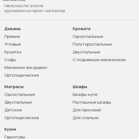
Несколько лет в числе
крупнейших интернет-магазинов
Диваны
Кровати
Прямые
Односпальные
Угловые
Полутороспальные
Кушетки
Двуспальные
Софы
С подъемным механизмом
Механизм аккордеон
Ортопедические
Матрасы
Шкафы
Односпальные
Шкафы-купе
Двуспальные
Распашные шкафы
Детские
Для прихожей
Ортопедические
Для спальни
Кухни
Гарнитуры