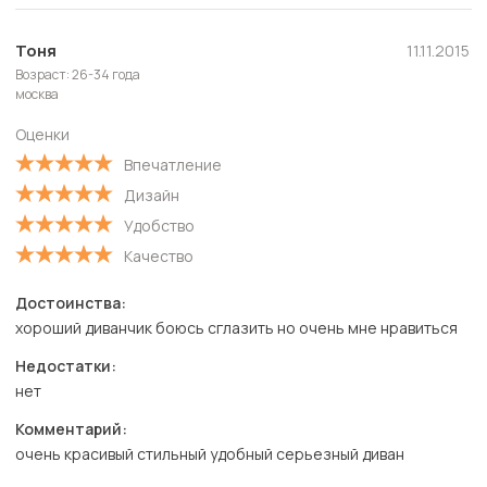
Полезные
Новые
Тоня
11.11.2015
Возраст: 26-34 года
Старые
москва
С высокой оценкой
Оценки
С низкой оценкой
Впечатление
Дизайн
Удобство
Качество
Достоинства:
хороший диванчик боюсь сглазить но очень мне нравиться
Недостатки:
нет
Комментарий:
очень красивый стильный удобный серьезный диван