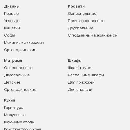
Диваны
Кровати
Прямые
Односпальные
Угловые
Полутороспальные
Кушетки
Двуспальные
Софы
С подъемным механизмом
Механизм аккордеон
Ортопедические
Матрасы
Шкафы
Односпальные
Шкафы-купе
Двуспальные
Распашные шкафы
Детские
Для прихожей
Ортопедические
Для спальни
Кухни
Гарнитуры
Модульные
Кухонные столы
Конструктор кухонь