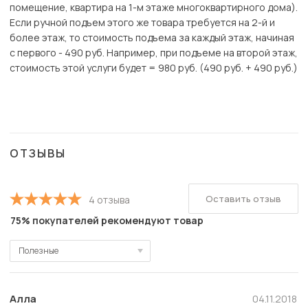
помещение, квартира на 1-м этаже многоквартирного дома).
Если ручной подъем этого же товара требуется на 2-й и
более этаж, то стоимость подъема за каждый этаж, начиная
с первого - 490 руб. Например, при подъеме на второй этаж,
стоимость этой услуги будет = 980 руб. (490 руб. + 490 руб.)
ОТЗЫВЫ
Оставить отзыв
4 отзыва
75% покупателей рекомендуют товар
Полезные
Полезные
Новые
Алла
04.11.2018