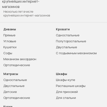
Несколько лет в числе
крупнейших интернет-магазинов
Диваны
Кровати
Прямые
Односпальные
Угловые
Полутороспальные
Кушетки
Двуспальные
Софы
С подъемным механизмом
Механизм аккордеон
Ортопедические
Матрасы
Шкафы
Односпальные
Шкафы-купе
Двуспальные
Распашные шкафы
Детские
Для прихожей
Ортопедические
Для спальни
Кухни