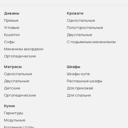
Диваны
Кровати
Прямые
Односпальные
Угловые
Полутороспальные
Кушетки
Двуспальные
Софы
С подъемным механизмом
Механизм аккордеон
Ортопедические
Матрасы
Шкафы
Односпальные
Шкафы-купе
Двуспальные
Распашные шкафы
Детские
Для прихожей
Ортопедические
Для спальни
Кухни
Гарнитуры
Модульные
Кухонные столы