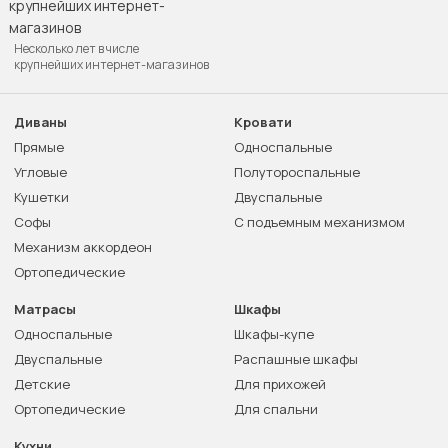
Несколько лет в числе
крупнейших интернет-магазинов
Диваны
Кровати
Прямые
Односпальные
Угловые
Полутороспальные
Кушетки
Двуспальные
Софы
С подъемным механизмом
Механизм аккордеон
Ортопедические
Матрасы
Шкафы
Односпальные
Шкафы-купе
Двуспальные
Распашные шкафы
Детские
Для прихожей
Ортопедические
Для спальни
Кухни