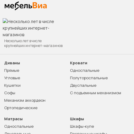
Несколько лет в числе
крупнейших интернет-магазинов
Диваны
Кровати
Прямые
Односпальные
Угловые
Полутороспальные
Кушетки
Двуспальные
Софы
С подъемным механизмом
Механизм аккордеон
Ортопедические
Матрасы
Шкафы
Односпальные
Шкафы-купе
Двуспальные
Распашные шкафы