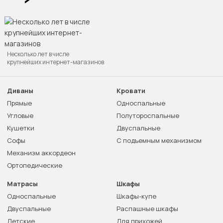
Несколько лет в числе
крупнейших интернет-магазинов
Диваны
Кровати
Прямые
Односпальные
Угловые
Полутороспальные
Кушетки
Двуспальные
Софы
С подъемным механизмом
Механизм аккордеон
Ортопедические
Матрасы
Шкафы
Односпальные
Шкафы-купе
Двуспальные
Распашные шкафы
Детские
Для прихожей