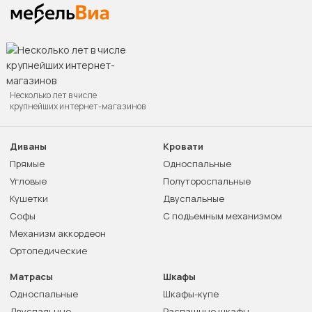
Несколько лет в числе
крупнейших интернет-магазинов
Диваны
Кровати
Прямые
Односпальные
Угловые
Полутороспальные
Кушетки
Двуспальные
Софы
С подъемным механизмом
Механизм аккордеон
Ортопедические
Матрасы
Шкафы
Односпальные
Шкафы-купе
Двуспальные
Распашные шкафы