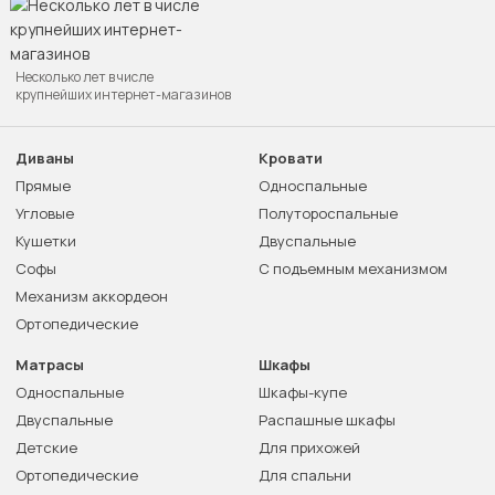
Несколько лет в числе
крупнейших интернет-магазинов
Диваны
Кровати
Прямые
Односпальные
Угловые
Полутороспальные
Кушетки
Двуспальные
Софы
С подъемным механизмом
Механизм аккордеон
Ортопедические
Матрасы
Шкафы
Односпальные
Шкафы-купе
Двуспальные
Распашные шкафы
Детские
Для прихожей
Ортопедические
Для спальни