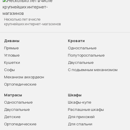
Несколько лет в числе
крупнейших интернет-магазинов
Диваны
Кровати
Прямые
Односпальные
Угловые
Полутороспальные
Кушетки
Двуспальные
Софы
С подъемным механизмом
Механизм аккордеон
Ортопедические
Матрасы
Шкафы
Односпальные
Шкафы-купе
Двуспальные
Распашные шкафы
Детские
Для прихожей
Ортопедические
Для спальни