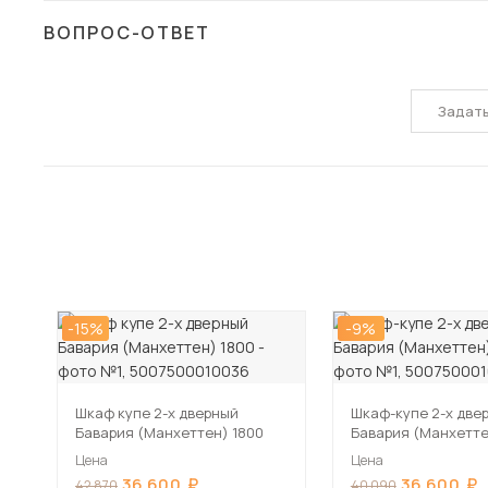
ВОПРОС-ОТВЕТ
Задат
-15%
-9%
Шкаф купе 2-х дверный
Шкаф-купе 2-х две
Бавария (Манхеттен) 1800
Бавария (Манхетте
Цена
Цена
36 600
36 600
42 870
40 090