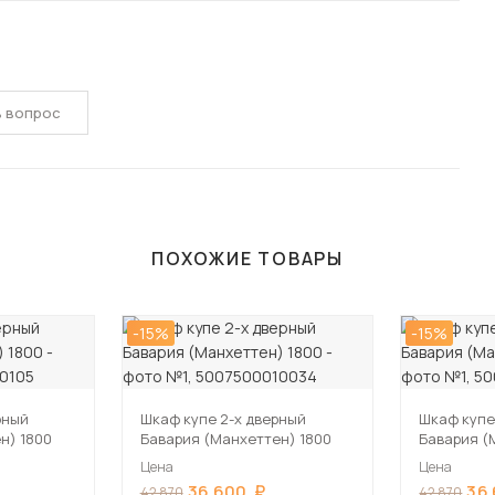
ь вопрос
ПОХОЖИЕ ТОВАРЫ
-15%
-15%
рный
Шкаф купе 2-х дверный
Шкаф купе
н) 1800
Бавария (Манхеттен) 1800
Бавария (
Цена
Цена
36 600
36
42 870
42 870