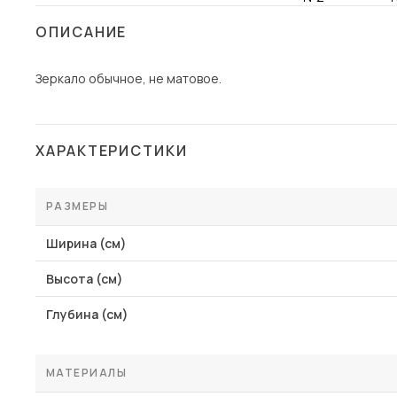
Столы и стулья
ОПИСАНИЕ
Шкафы и стеллажи
Зеркало обычное, не матовое.
Комоды и тумбы
Вешалки и обувницы
Гарнитуры
ХАРАКТЕРИСТИКИ
Пос
РАЗМЕРЫ
Ширина (см)
Высота (см)
Глубина (см)
МАТЕРИАЛЫ