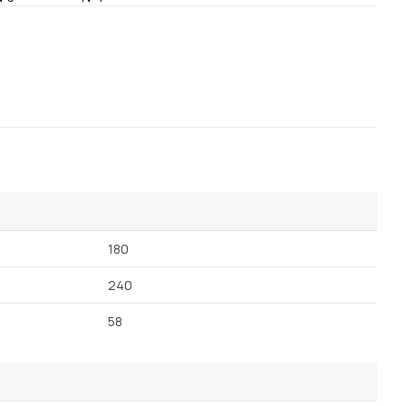
Посмотреть все шкафы
Посмотреть все кровати
Посмотреть все диваны
Все товары распродажи
Посмотреть всю
мотреть все кухни и столовые группы
180
240
58