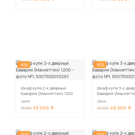
-8%
-8%
Шкаф купе 2-х дверный
Шкаф купе 3-х две
Бавария (Манхеттен) 1200
Бавария (Манхетте
Цена
Цена
33 000
49 200
35 910
53 590
-15%
-15%