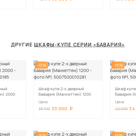
ДРУГИЕ
ШКАФЫ-КУПЕ СЕРИИ «БАВАРИЯ»
-15%
-15%
рный
Шкаф купе 2-х дверный
Шкаф купе
н) 2000
Бавария (Манхеттен) 1200
Бавария (
Цена
Цена
33 000
34
38 700
40 090
-15%
-15%