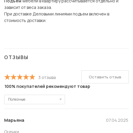
Подъем
мебели в квартиру рассчитывается отдельно и
зависит от веса заказа.
При доставке Деловыми линиями подъем включен в
стоимость доставки.
ОТЗЫВЫ
Оставить отзыв
3 отзыва
100% покупателей рекомендуют товар
Полезные
Полезные
Новые
Марьяна
07.04.2025
Старые
Оценки