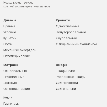
Несколько лет в числе
крупнейших интернет-магазинов
Диваны
Кровати
Прямые
Односпальные
Угловые
Полутороспальные
Кушетки
Двуспальные
Софы
С подъемным механизмом
Механизм аккордеон
Ортопедические
Матрасы
Шкафы
Односпальные
Шкафы-купе
Двуспальные
Распашные шкафы
Детские
Для прихожей
Ортопедические
Для спальни
Кухни
Гарнитуры