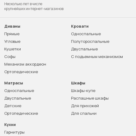
Несколько лет в числе
крупнейших интернет-магазинов
Диваны
Кровати
Прямые
Односпальные
Угловые
Полутороспальные
Кушетки
Двуспальные
Софы
С подъемным механизмом
Механизм аккордеон
Ортопедические
Матрасы
Шкафы
Односпальные
Шкафы-купе
Двуспальные
Распашные шкафы
Детские
Для прихожей
Ортопедические
Для спальни
Кухни
Гарнитуры