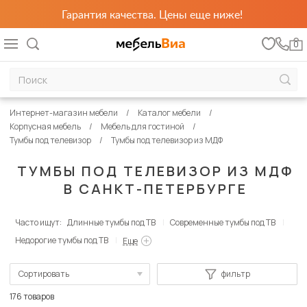
Гарантия качества. Цены еще ниже!
0
Интернет-магазин мебели
Каталог мебели
Корпусная мебель
Мебель для гостиной
Тумбы под телевизор
Тумбы под телевизор из МДФ
ТУМБЫ ПОД ТЕЛЕВИЗОР ИЗ МДФ
В САНКТ-ПЕТЕРБУРГЕ
Часто ищут:
Длинные тумбы под ТВ
Современные тумбы под ТВ
Недорогие тумбы под ТВ
Еще
Сортировать
фильтр
По популярности
176 товаров