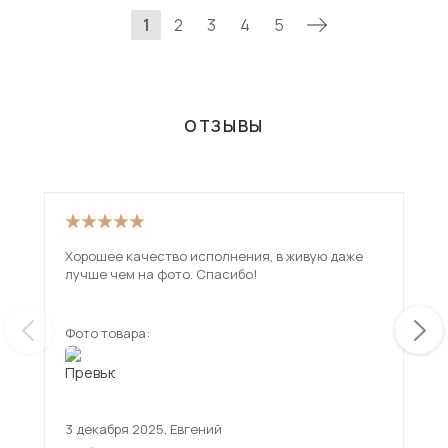
1
2
3
4
5
ОТЗЫВЫ
Хорошее качество исполнения, в живую даже
Иск
лучше чем на фото. Спасибо!
дов
Фото товара:
Фот
3 декабря 2025
,
Евгений
17 