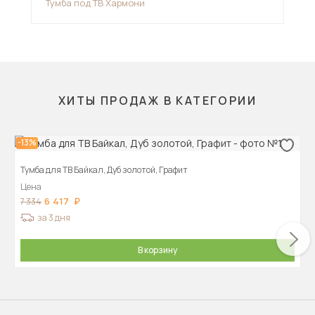
Тумба под ТВ Хармони
Тум
ХИТЫ ПРОДАЖ В КАТЕГОРИИ
-13%
Тумба для ТВ Байкал, Дуб золотой, Графит
Цена
6 417
7 334
за 3 дня
В корзину