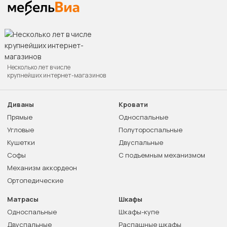
Несколько лет в числе
крупнейших интернет-магазинов
Диваны
Кровати
Прямые
Односпальные
Угловые
Полутороспальные
Кушетки
Двуспальные
Софы
С подъемным механизмом
Механизм аккордеон
Ортопедические
Матрасы
Шкафы
Односпальные
Шкафы-купе
Двуспальные
Распашные шкафы