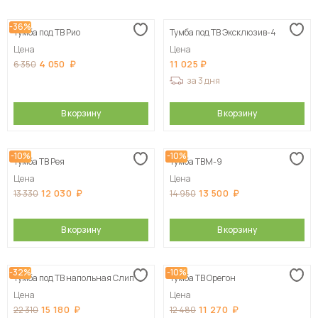
Сначала дешевые
-36%
Тумба под ТВ Рио
Тумба под ТВ Эксклюзив-4
Сначала дорогие
Цена
Цена
4 050
11 025
6 350
за 3 дня
В корзину
В корзину
-10%
-10%
Тумба ТВ Рея
Тумба ТВМ-9
Цена
Цена
12 030
13 500
13 330
14 950
В корзину
В корзину
-32%
-10%
Тумба под ТВ напольная Слип
Тумба ТВ Орегон
Цена
Цена
15 180
11 270
22 310
12 480