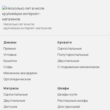
Несколько лет в числе
крупнейших интернет-магазинов
Диваны
Кровати
Прямые
Односпальные
Угловые
Полутороспальные
Кушетки
Двуспальные
Софы
С подъемным механизмом
Механизм аккордеон
Ортопедические
Матрасы
Шкафы
Односпальные
Шкафы-купе
Двуспальные
Распашные шкафы
Детские
Для прихожей