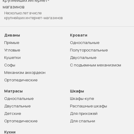
Несколько лет в числе
крупнейших интернет-магазинов
Диваны
Кровати
Прямые
Односпальные
Угловые
Полутороспальные
Кушетки
Двуспальные
Софы
С подъемным механизмом
Механизм аккордеон
Ортопедические
Матрасы
Шкафы
Односпальные
Шкафы-купе
Двуспальные
Распашные шкафы
Детские
Для прихожей
Ортопедические
Для спальни
Кухни