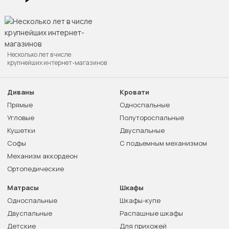
Несколько лет в числе
крупнейших интернет-магазинов
Диваны
Кровати
Прямые
Односпальные
Угловые
Полутороспальные
Кушетки
Двуспальные
Софы
С подъемным механизмом
Механизм аккордеон
Ортопедические
Матрасы
Шкафы
Односпальные
Шкафы-купе
Двуспальные
Распашные шкафы
Детские
Для прихожей