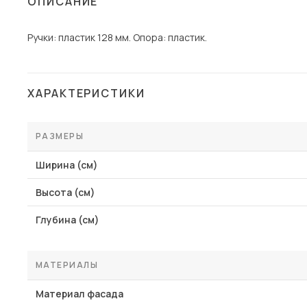
ОПИСАНИЕ
Столы и стулья
Ручки: пластик 128 мм. Опора: пластик.
Шкафы и стеллажи
Комоды и тумбы
Вешалки и обувницы
ХАРАКТЕРИСТИКИ
Гарнитуры
Пос
РАЗМЕРЫ
Ширина (см)
Высота (см)
Глубина (см)
МАТЕРИАЛЫ
Материал фасада