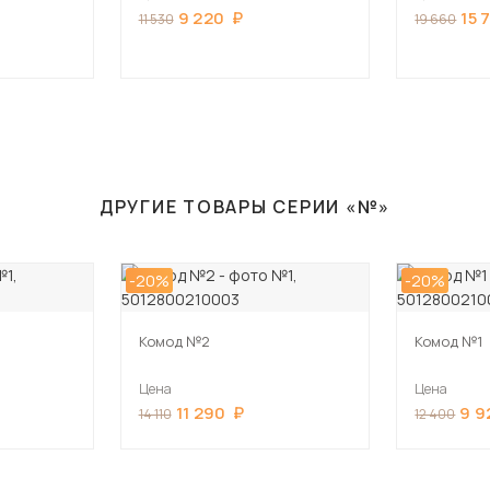
9 220
15 
11 530
19 660
ДРУГИЕ ТОВАРЫ СЕРИИ «№»
-20%
-20%
Комод №2
Комод №1
Цена
Цена
11 290
9 9
14 110
12 400