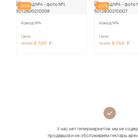
-20%
-20%
Комод №4
Комод №4
Цена
Цена
8 740
8 740
10 930
10 930
У нас нет гипермаркетов: мы не сод
продавцов и не обслуживаем гектары аре