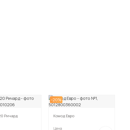
-20%
-2
20 Ричард
Комод Евро
К
Цена
Ц