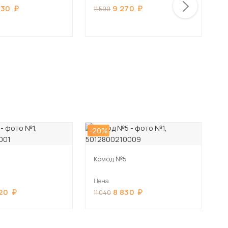
730
9 270
11 590
1
-20%
Комод №5
Цена
20
8 830
11 040