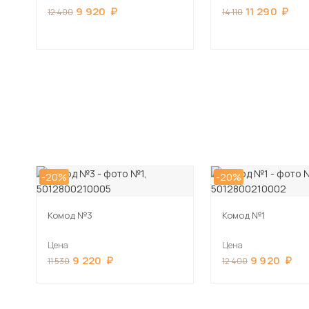
9 920
11 290
12 400
14 110
-20%
-20%
Комод №3
Комод №1
Цена
Цена
9 220
9 920
11 530
12 400