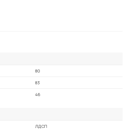
Посмотреть все шкафы
Посмотреть все кровати
Посмотреть все диваны
Все товары распродажи
Посмотреть всю
мотреть все кухни и столовые группы
80
83
46
ЛДСП