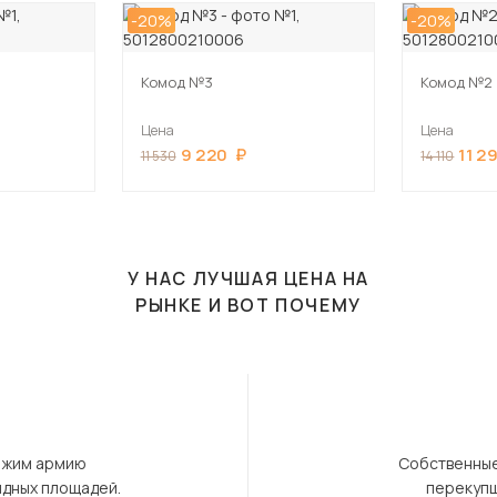
-20%
-20%
Комод №3
Комод №2
Цена
Цена
9 220
11 2
11 530
14 110
У НАС ЛУЧШАЯ ЦЕНА НА
РЫНКЕ И ВОТ ПОЧЕМУ
ержим армию
Собственные
ндных площадей.
перекупщ