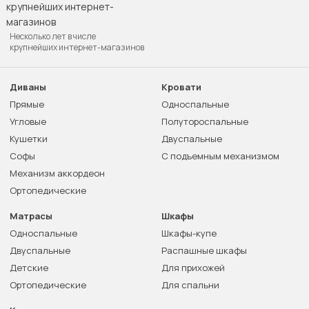
Несколько лет в числе
крупнейших интернет-магазинов
Диваны
Кровати
Прямые
Односпальные
Угловые
Полутороспальные
Кушетки
Двуспальные
Софы
С подъемным механизмом
Механизм аккордеон
Ортопедические
Матрасы
Шкафы
Односпальные
Шкафы-купе
Двуспальные
Распашные шкафы
Детские
Для прихожей
Ортопедические
Для спальни