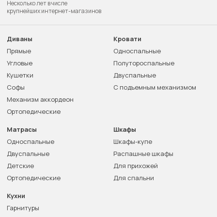
Несколько лет в числе
крупнейших интернет-магазинов
Диваны
Кровати
Прямые
Односпальные
Угловые
Полутороспальные
Кушетки
Двуспальные
Софы
С подъемным механизмом
Механизм аккордеон
Ортопедические
Матрасы
Шкафы
Односпальные
Шкафы-купе
Двуспальные
Распашные шкафы
Детские
Для прихожей
Ортопедические
Для спальни
Кухни
Гарнитуры