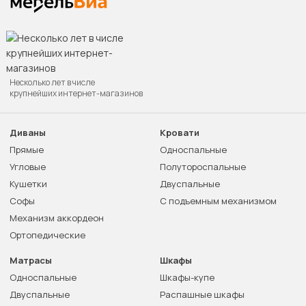
Несколько лет в числе
крупнейших интернет-магазинов
Диваны
Кровати
Прямые
Односпальные
Угловые
Полутороспальные
Кушетки
Двуспальные
Софы
С подъемным механизмом
Механизм аккордеон
Ортопедические
Матрасы
Шкафы
Односпальные
Шкафы-купе
Двуспальные
Распашные шкафы