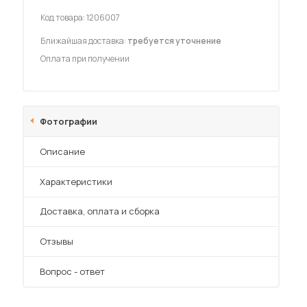
Шкафы-купе для дачи
Код товара:
1206007
Ближайшая доставка:
требуется уточнение
Оплата при получении
 мебель для гостиных
Фотографии
Описание
Характеристики
Преимущества
Доставка, оплата и сборка
Отзывы
Вопрос - ответ