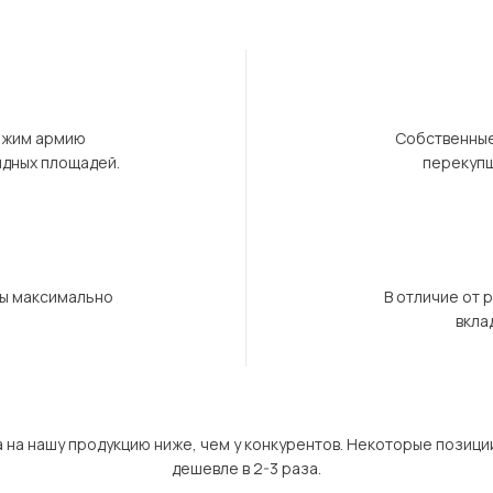
ержим армию
Собственные
ндных площадей.
перекупщ
бы максимально
В отличие от 
вкла
а на нашу продукцию ниже, чем у конкурентов. Некоторые позици
дешевле в 2-3 раза.