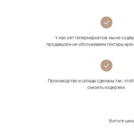
У нас нет гипермаркетов: мы не сод
продавцов и не обслуживаем гектары аре
Производство и склады сделаны так, что
снизить издержки.
В итоге цен