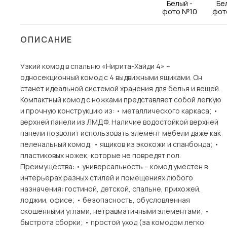
Столы и стулья
Шкафы и стеллажи
ОПИСАНИЕ
Комоды и тумбы
Вешалки и обувницы
Узкий комод в спальню «Нирита-Хайди 4» –
односекционный комод с 4 выдвижными ящиками. Он
Гарнитуры
станет идеальной системой хранения для белья и вещей.
Пос
Компактный комод с ножками представляет собой легкую
и прочную конструкцию из: • металлического каркаса; •
верхней панели из ЛМДФ. Наличие водостойкой верхней
панели позволит использовать элемент мебели даже как
пеленальный комод; • ящиков из экокожи и спанбонда; •
пластиковых ножек, которые не повредят пол.
Преимущества: • универсальность – комод уместен в
интерьерах разных стилей и помещениях любого
назначения: гостиной, детской, спальне, прихожей,
лоджии, офисе; • безопасность, обусловленная
скошенными углами, нетравматичными элементами; •
быстрота сборки; • простой уход (за комодом легко