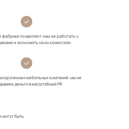
 фабрики позволяют нам не работать с
иками и экономить на их комиссиях.
раскрученных мебельных компаний, мы не
дываем деньги в масштабный PR.
и могут быть