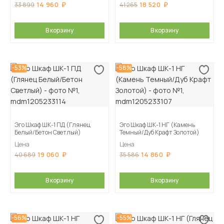
14 960
18 520
33 899
41 265
В корзину
В корзину
-53%
-58%
Эго Шкаф ШК-1 ПД (Глянец
Эго Шкаф ШК-1 НГ (Камень
Белый/Бетон Светлый)
Темный/Дуб Крафт Золотой)
Цена
Цена
19 060
14 860
40 689
35 586
В корзину
В корзину
-56%
-55%