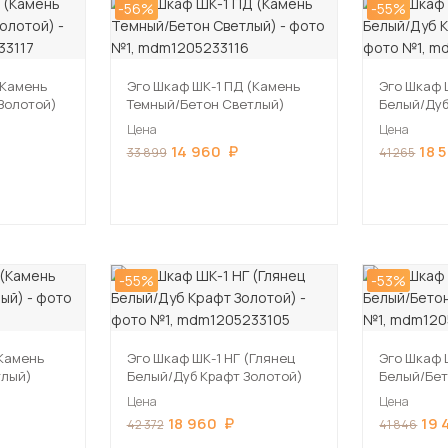
-56%
-55%
(Камень
Эго Шкаф ШК-1 ПД (Камень
Эго Шкаф 
Золотой)
Темный/Бетон Светлый)
Белый/Дуб
Цена
Цена
14 960
18 
33 899
41 265
-55%
-53%
(Камень
Эго Шкаф ШК-1 НГ (Глянец
Эго Шкаф 
тлый)
Белый/Дуб Крафт Золотой)
Белый/Бет
Цена
Цена
18 960
19 
42 372
41 846