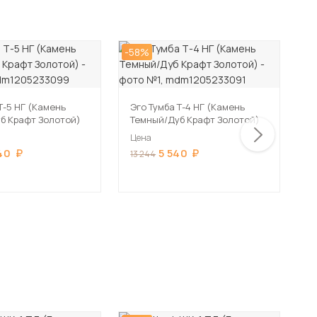
-58%
-5
Т-5 НГ (Камень
Эго Тумба Т-4 НГ (Камень
Э
б Крафт Золотой)
Темный/Дуб Крафт Золотой)
Т
Цена
Ц
40
5 540
13 244
2