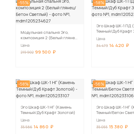
-55%
-58%
Эго Шкаф ШК-1 ПД 
Темный/Дуб Крафт 
Модульная спальня Эго,
композиция 2 (Белый глянец/
Цена
Бетон Светлый)
14 420
Цена
34 479
99 500
219 902
-58%
-56%
Эго Шкаф ШК-1 НГ (Камень
Эго Шкаф ШК-1 НГ 
Темный/Дуб Крафт Золотой)
Темный/Бетон Све
Цена
Цена
14 860
15 380
35 586
35 055