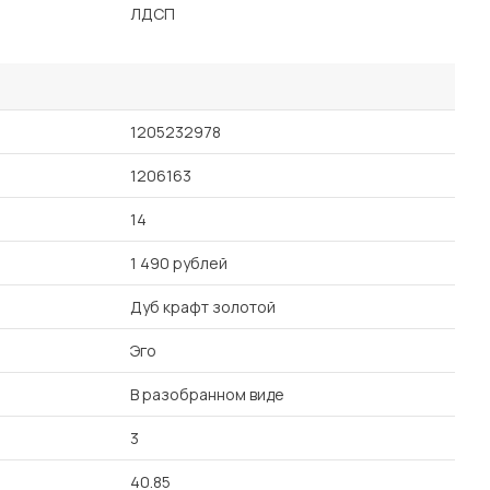
ЛДСП
1205232978
1206163
14
1 490 рублей
Дуб крафт золотой
Эго
В разобранном виде
3
40.85