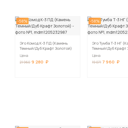
-58%
-58%
Эго Комод К-3 ПД (Камень
Эго Тумба Т-3 НГ (
Темный/Дуб Крафт Золотой)
Темный/Дуб Крафт 
Цена
Цена
9 280
7 960
21 960
19 071