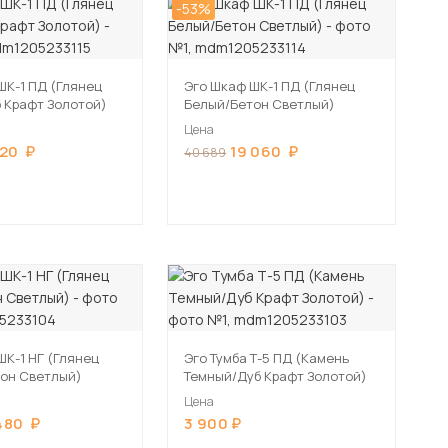
-53%
ШК-1 ПД (Глянец
Эго Шкаф ШК-1 ПД (Глянец
 Крафт Золотой)
Белый/Бетон Светлый)
Цена
520
19 060
40 689
ШК-1 НГ (Глянец
Эго Тумба Т-5 ПД (Камень
он Светлый)
Темный/Дуб Крафт Золотой)
Цена
480
3 900