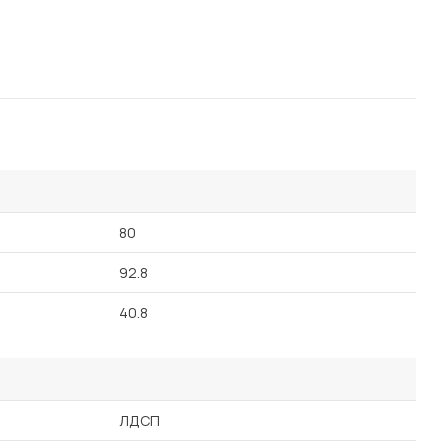
80
92.8
40.8
ЛДСП