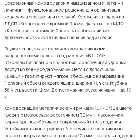
Современный комод с лаконичным дизайном и чёткими
линиями — функциональное решение для организации
хранения в спальне или гостиной. Корпус изготовлен из
ЛДСП «Kronospan» с кромкой 0,4 мм, фасады — из МДФ
«Kronospan» с кромкой 0,4 мм, что обеспечивает
долговечность и эстетичный внешний вид изделия.
Ящики оснащены металлическими шариковыми
направляющими полного выдвижения «BRILON» —
открываются плавно и полностью, обеспечивая удобный
доступ ко всему содержимому. Петли с доводчиком
«BRILON» гарантируют мягкое и бесшумное закрывание.
Полезный объём каждого ящика: ширина 71,4 см, глубина
38,4 см, высота 12 см. Допустимая нагрузка на ящик — до 10
кг.
Комод оснащён металлическими ручками 107 40/32 в цвете
графит с межосевым расстоянием 32 мм — лаконичная
фурнитура подчёркивает современный стиль изделия.
Устойчивость конструкции обеспечивают пластиковые
опоры с покрытием софт высотой 125 мм — мебель надёжно