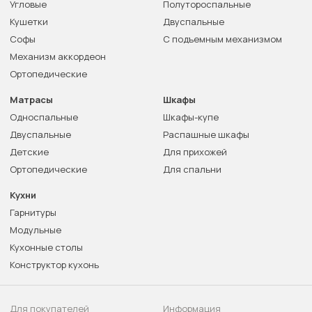
Угловые
Полутороспальные
Кушетки
Двуспальные
Софы
С подъемным механизмом
Механизм аккордеон
Ортопедические
Матрасы
Шкафы
Односпальные
Шкафы-купе
Двуспальные
Распашные шкафы
Детские
Для прихожей
Ортопедические
Для спальни
Кухни
Гарнитуры
Модульные
Кухонные столы
Конструктор кухонь
Для покупателей
Информация