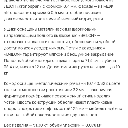
ЛДСП «Kronospan» с кромкой 0,4 мм, фасады — из МДФ
«Kronospan» с кромкой 0,4 мм, что обеспечивает
долговечность и эстетичный внешний вид изделия.
Ящики оснащены металлическими шариковыми
направляющими полного выдвижения «BRILON» —
открываются плавно и полностью, обеспечивая удобный
доступ ко всему содержимому. Петли с доводчиком
«BRILON» гарантируют мягкое и бесшумное закрывание.
Полезный объём каждого ящика: ширина 71,4 см, глубина
38,4 см, высота 12 см. Допустимая нагрузка на ящик — до 10
кг.
Комод оснащён металлическими ручками 107 40/32 в цвете
графит с межосевым расстоянием 32 мм — лаконичная
фурнитура подчёркивает современный стиль изделия.
Устойчивость конструкции обеспечивают пластиковые
опоры с покрытием софт высотой 125 мм — мебель надёжно
стоит на любой поверхности и не царапает пол.
Вес изделия — 51,30 кг, объём упаковки — 0,078 м³.