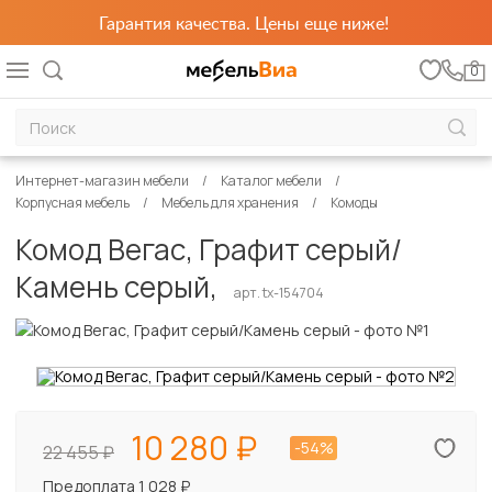
Гарантия качества. Цены еще ниже!
0
Интернет-магазин мебели
Каталог мебели
Корпусная мебель
Мебель для хранения
Комоды
Комод Вегас, Графит серый/
Камень серый,
арт. tx-154704
10 280
-54%
22 455
Предоплата 1 028 ₽