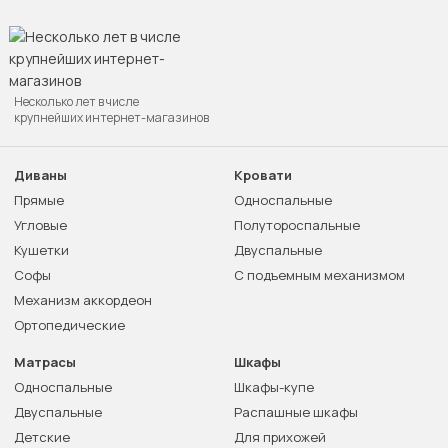
Несколько лет в числе
крупнейших интернет-магазинов
Диваны
Кровати
Прямые
Односпальные
Угловые
Полутороспальные
Кушетки
Двуспальные
Софы
С подъемным механизмом
Механизм аккордеон
Ортопедические
Матрасы
Шкафы
Односпальные
Шкафы-купе
Двуспальные
Распашные шкафы
Детские
Для прихожей