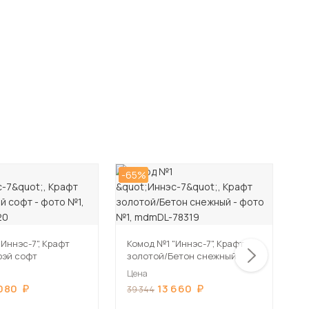
-65%
-6
Иннэс-7", Крафт
Комод №1 "Иннэс-7", Крафт
К
рэй софт
золотой/Бетон снежный
з
Цена
Ц
 080
13 660
39 344
3