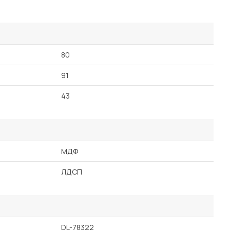
80
91
43
МДФ
ЛДСП
DL-78322