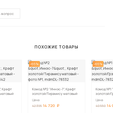
ь вопрос
ПОХОЖИЕ ТОВАРЫ
-65%
-65%
, Крафт
Комод №2 "Иннэс-7", Крафт
Комод №1 "
 матовый
золотой/Тирамису матовый
золотой/Г
Цена
Цена
14 720
14
42 395
40 550