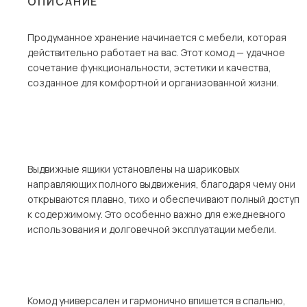
ОПИСАНИЕ
Столы и стулья
Продуманное хранение начинается с мебели, которая
Шкафы и стеллажи
действительно работает на вас. Этот комод — удачное
Комоды и тумбы
сочетание функциональности, эстетики и качества,
созданное для комфортной и организованной жизни.
Вешалки и обувницы
Гарнитуры
Пос
Выдвижные ящики установлены на шариковых
направляющих полного выдвижения, благодаря чему они
открываются плавно, тихо и обеспечивают полный доступ
к содержимому. Это особенно важно для ежедневного
использования и долговечной эксплуатации мебели.
Комод универсален и гармонично впишется в спальню,