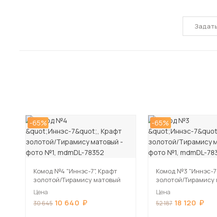
Задат
-65%
-65%
Комод №4 "Иннэс-7", Крафт
Комод №3 "Иннэс-7"
золотой/Тирамису матовый
золотой/Тирамису
Цена
Цена
10 640
18 120
30 645
52 187