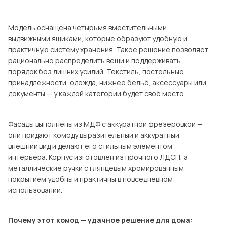
Посмотреть все шкафы
Посмотреть все кровати
Модель оснащена четырьмя вместительными
выдвижными ящиками, которые образуют удобную и
Посмотреть все диваны
практичную систему хранения. Такое решение позволяет
Все товары распродажи
рационально распределить вещи и поддерживать
порядок без лишних усилий. Текстиль, постельные
Посмотреть всю
принадлежности, одежда, нижнее бельё, аксессуары или
документы — у каждой категории будет своё место.
мотреть все кухни и столовые группы
Фасады выполнены из МДФ с аккуратной фрезеровкой —
они придают комоду выразительный и аккуратный
внешний вид и делают его стильным элементом
интерьера. Корпус изготовлен из прочного ЛДСП, а
металлические ручки с глянцевым хромированным
покрытием удобны и практичны в повседневном
использовании.
Почему этот комод — удачное решение для дома: