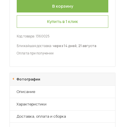
Шкафы-купе для дачи
Купить в 1 клик
Код товара:
1360025
 мебель для гостиных
Ближайшая доставка:
через 14 дней, 21 августа
Оплата при получении
Фотографии
Описание
Характеристики
Преимущества
Доставка, оплата и сборка