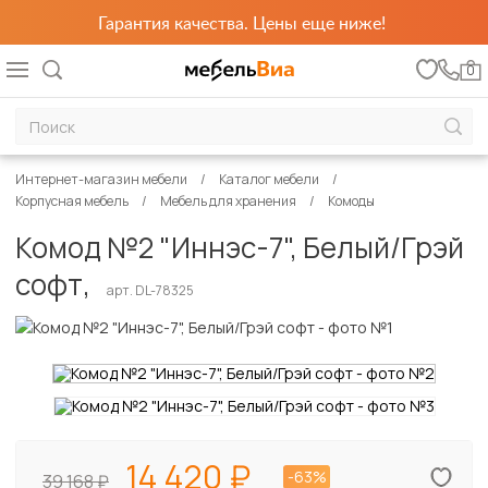
Гарантия качества. Цены еще ниже!
0
Интернет-магазин мебели
Каталог мебели
Корпусная мебель
Мебель для хранения
Комоды
Комод №2 "Иннэс-7", Белый/Грэй
софт,
арт. DL-78325
14 420
-63%
39 168