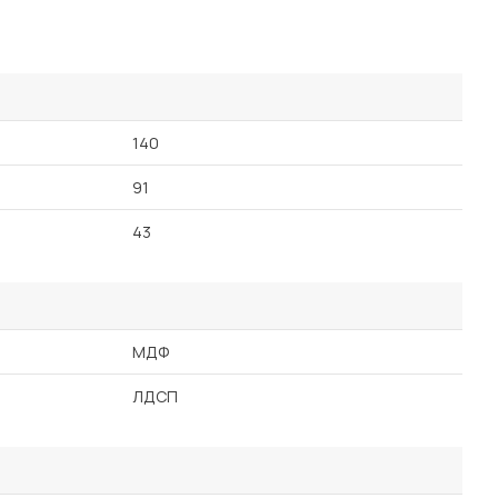
140
91
43
МДФ
ЛДСП