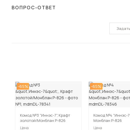
ВОПРОС-ОТВЕТ
Задат
-65%
-65%
Комод №3 "Иннэс-7", Крафт
Комод №4 "Иннэс-7"
золотой/Монблан Р-826
Монблан Р-826
Цена
Цена