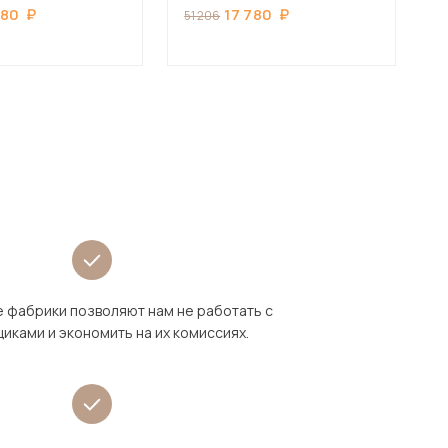
780
17 780
51 206
49
 фабрики позволяют нам не работать с
иками и экономить на их комиссиях.