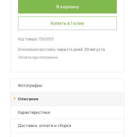
Шкафы-купе для дачи
Купить в 1 клик
Код товара:
1360053
 мебель для гостиных
Ближайшая доставка:
через 14 дней, 20 августа
Оплата при получении
Фотографии
Описание
Характеристики
Преимущества
Доставка, оплата и сборка