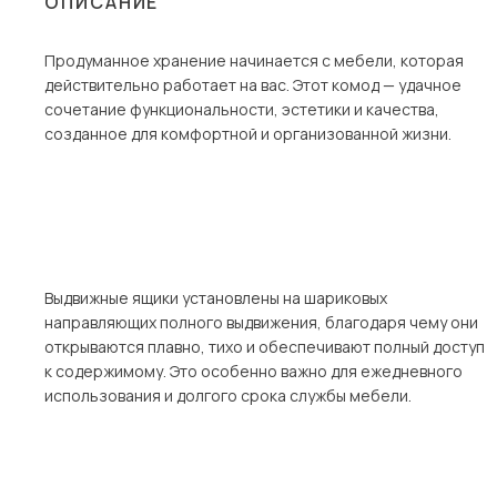
ОПИСАНИЕ
Столы и стулья
Продуманное хранение начинается с мебели, которая
Шкафы и стеллажи
действительно работает на вас. Этот комод — удачное
Комоды и тумбы
сочетание функциональности, эстетики и качества,
созданное для комфортной и организованной жизни.
Вешалки и обувницы
Гарнитуры
Пос
Выдвижные ящики установлены на шариковых
направляющих полного выдвижения, благодаря чему они
открываются плавно, тихо и обеспечивают полный доступ
к содержимому. Это особенно важно для ежедневного
использования и долгого срока службы мебели.