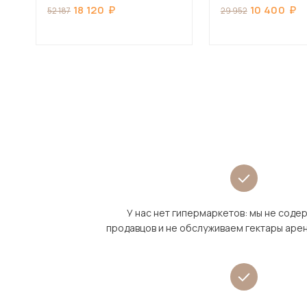
18 120
10 400
52 187
29 952
У нас нет гипермаркетов: мы не сод
продавцов и не обслуживаем гектары аре