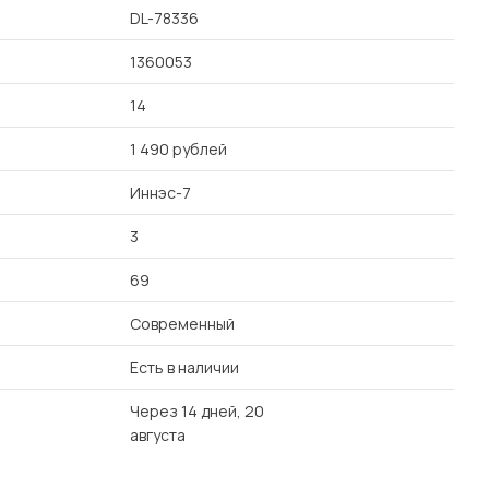
DL-78336
1360053
14
1 490 рублей
Иннэс-7
3
69
Современный
Есть в наличии
Через 14 дней, 20
августа