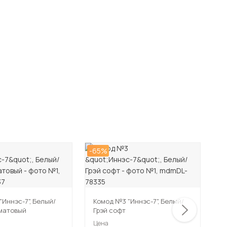
-65%
-6
"Иннэс-7", Белый/
Комод №3 "Иннэс-7", Белый/
К
матовый
Грэй софт
Б
Цена
Ц