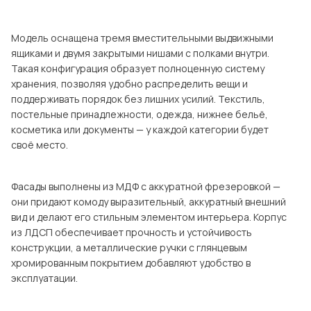
Посмотреть все шкафы
Посмотреть все кровати
Модель оснащена тремя вместительными выдвижными
ящиками и двумя закрытыми нишами с полками внутри.
Посмотреть все диваны
Такая конфигурация образует полноценную систему
Все товары распродажи
хранения, позволяя удобно распределить вещи и
поддерживать порядок без лишних усилий. Текстиль,
Посмотреть всю
постельные принадлежности, одежда, нижнее бельё,
косметика или документы — у каждой категории будет
мотреть все кухни и столовые группы
своё место.
Фасады выполнены из МДФ с аккуратной фрезеровкой —
они придают комоду выразительный, аккуратный внешний
вид и делают его стильным элементом интерьера. Корпус
из ЛДСП обеспечивает прочность и устойчивость
конструкции, а металлические ручки с глянцевым
хромированным покрытием добавляют удобство в
эксплуатации.