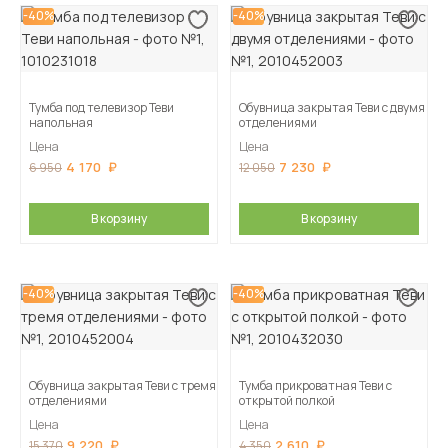
-40%
-40%
Тумба под телевизор Теви
Обувница закрытая Теви с двумя
напольная
отделениями
Цена
Цена
4 170
7 230
6 950
12 050
В корзину
В корзину
-40%
-40%
Обувница закрытая Теви с тремя
Тумба прикроватная Теви с
отделениями
открытой полкой
Цена
Цена
9 220
2 610
15 370
4 350