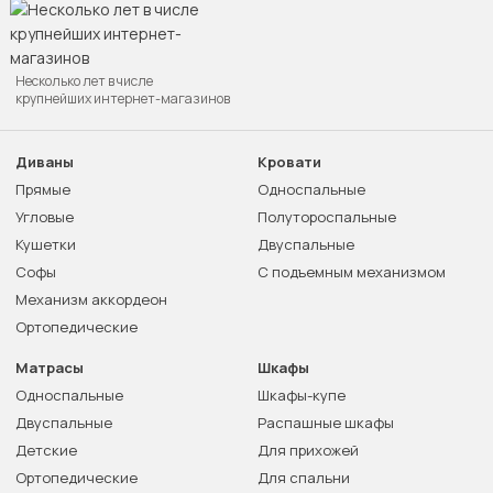
Несколько лет в числе
крупнейших интернет-магазинов
Диваны
Кровати
Прямые
Односпальные
Угловые
Полутороспальные
Кушетки
Двуспальные
Софы
С подъемным механизмом
Механизм аккордеон
Ортопедические
Матрасы
Шкафы
Односпальные
Шкафы-купе
Двуспальные
Распашные шкафы
Детские
Для прихожей
Ортопедические
Для спальни