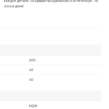
каждой детали, создавая продуманную и эстетичную ТВ-
зону в доме.
200
40
40
МДФ