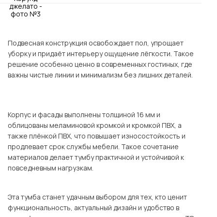
Посмотреть все шкафы
Посмотреть все кровати
Посмотреть все диваны
Подвесная конструкция освобождает пол, упрощает
Все товары распродажи
уборку и придаёт интерьеру ощущение лёгкости. Такое
решение особенно ценно в современных гостиных, где
Посмотреть всю
важны чистые линии и минимализм без лишних деталей.
мотреть все кухни и столовые группы
Корпус и фасады выполнены толщиной 16 мм и
облицованы меламиновой кромкой и кромкой ПВХ, а
также плёнкой ПВХ, что повышает износостойкость и
продлевает срок службы мебели. Такое сочетание
материалов делает тумбу практичной и устойчивой к
повседневным нагрузкам.
Эта тумба станет удачным выбором для тех, кто ценит
функциональность, актуальный дизайн и удобство в