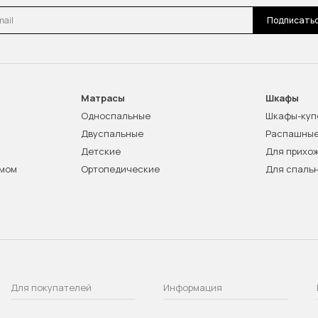
l
Подписать
Матрасы
Шкафы
Односпальные
Шкафы-куп
Двуспальные
Распашны
Детские
Для прихо
змом
Ортопедические
Для спаль
Для покупателей
Информация