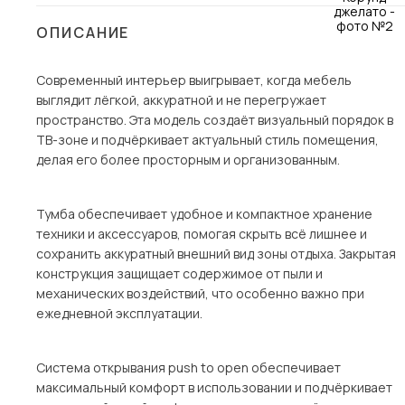
Столы и стулья
ОПИСАНИЕ
Шкафы и стеллажи
Современный интерьер выигрывает, когда мебель
Комоды и тумбы
выглядит лёгкой, аккуратной и не перегружает
Вешалки и обувницы
пространство. Эта модель создаёт визуальный порядок в
Гарнитуры
ТВ-зоне и подчёркивает актуальный стиль помещения,
делая его более просторным и организованным.
Пос
Тумба обеспечивает удобное и компактное хранение
техники и аксессуаров, помогая скрыть всё лишнее и
сохранить аккуратный внешний вид зоны отдыха. Закрытая
конструкция защищает содержимое от пыли и
механических воздействий, что особенно важно при
ежедневной эксплуатации.
Система открывания push to open обеспечивает
максимальный комфорт в использовании и подчёркивает