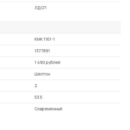
ЛДСП
КМК 1161-1
1377891
1 490 рублей
Шелтон
2
53.5
Современный