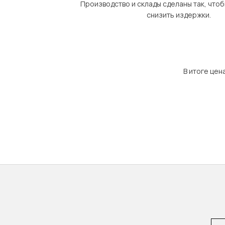
Производство и склады сделаны так, что
снизить издержки.
В итоге цен
Emai