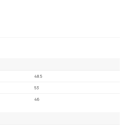
48.5
53
46