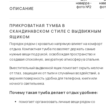
Столы и стулья
ОПИСАНИЕ
Шкафы и стеллажи
Комоды и тумбы
ПРИКРОВАТНАЯ ТУМБА В
Вешалки и обувницы
СКАНДИНАВСКОМ СТИЛЕ С ВЫДВИЖНЫМ
Гарнитуры
ЯЩИКОМ
Порядок рядом с кроватью напрямую влияет на комфорт
Пос
отдыха. Компактная тумба позволяет держать самые
нужные вещи под рукой, освобождая пространство и
создавая спокойную, аккуратную атмосферу в спальне.
Вместительный выдвижной ящик помогает скрыть мелочи
от глаз, защищая их от пыли и случайных воздействий, а
верхняя поверхность удобна для телефона, книги или
ночного светильника.
Почему такая тумба делает отдых удобнее:
помогает организовать личные вещи рядом со