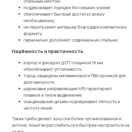
спальным местом;
поддерживает порядок без лишних усилий;
обеспечивает быстрый доступ ко всему
необходимому;
не перегружает интерьер благодаря компактному
формату;
гармонично дополняет современную спальню.
Надёжность и практичность
корпус и фасад из ДСП толщиной 16 мм
обеспечивают устойчивость;
торцы защищены меламиновой и ПВХ-кромкой для
долговечности;
шариковые направляющие h35 гарантируют
плавное и тихое выдвижение;
скандинавский дизайн подчёркивает лёгкость и
чистоту линий.
Такая тумба делает зону сна более организованной и
уютной, помогая расслабиться и быстрее настроиться на
отдых.