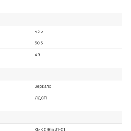
43.5
50.5
49
Зеркало
ЛДСП
КМК 0965.31-01