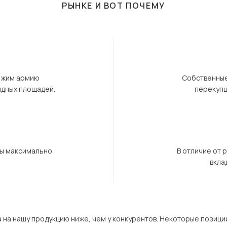
РЫНКЕ И ВОТ ПОЧЕМУ
ержим армию
Собственные
ндных площадей.
перекупщ
бы максимально
В отличие от 
вкла
а на нашу продукцию ниже, чем у конкурентов. Некоторые позици