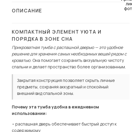
Столы и стулья
ОПИСАНИЕ
Шкафы и стеллажи
Комоды и тумбы
КОМПАКТНЫЙ ЭЛЕМЕНТ УЮТА И
Вешалки и обувницы
ПОРЯДКА В ЗОНЕ СНА
Гарнитуры
Прикроватная тумба с распашной дверью — это удобное
решение для хранения самых необходимых вещей рядом с
Пос
кроватью.
Она помогает сохранить визуальную чистоту
спальни и делает пространство более организованным.
Закрытая конструкция позволяет скрыть личные
предметы, сохраняя аккуратный и спокойный
внешний вид спальной зоны.
Почему эта тумба удобна в ежедневном
использовании:
• распашная дверь обеспечивает быстрый доступ к
содержимому