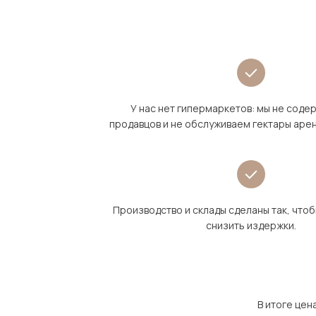
У нас нет гипермаркетов: мы не сод
продавцов и не обслуживаем гектары аре
Производство и склады сделаны так, что
снизить издержки.
В итоге цен