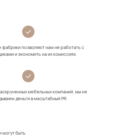
 фабрики позволяют нам не работать с
иками и экономить на их комиссиях.
раскрученных мебельных компаний, мы не
дываем деньги в масштабный PR.
и могут быть