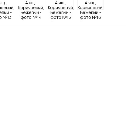
Посмотреть все шкафы
Посмотреть все кровати
Посмотреть все диваны
Все товары распродажи
Посмотреть всю
мотреть все кухни и столовые группы