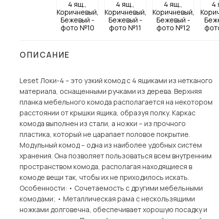
Столы и стулья
Шкафы и стеллажи
Комоды и тумбы
ОПИСАНИЕ
Вешалки и обувницы
Гарнитуры
Leset Локи-4 – это узкий комод с 4 ящиками из нетканого
материала, оснащенными ручками из дерева. Верхняя
Пос
планка мебельного комода располагается на некотором
расстоянии от крышки ящика, образуя полку. Каркас
комода выполнен из стали, а ножки – из прочного
пластика, который не царапает половое покрытие.
Модульный комод – одна из наиболее удобных систем
хранения. Она позволяет пользоваться всем внутренним
пространством комода, располагая находящиеся в
комоде вещи так, чтобы их не приходилось искать.
Особенности: • Сочетаемость с другими мебельными
комодами; • Металлическая рама с нескользящими
ножками долговечна, обеспечивает хорошую посадку и