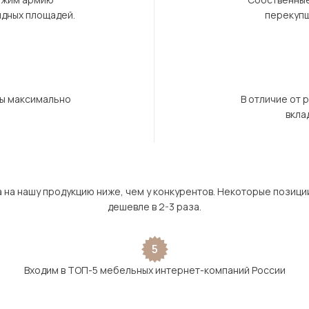
ндных площадей.
перекупщ
бы максимально
В отличие от 
вкла
а на нашу продукцию ниже, чем у конкурентов. Некоторые позици
дешевле в 2-3 раза.
5
Входим в ТОП-5 мебельных интернет-компаний России