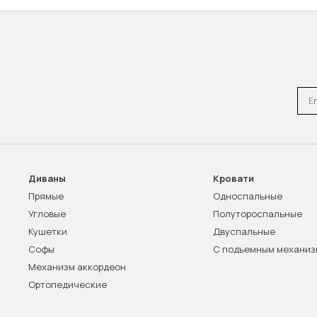
Emai
Диваны
Кровати
Прямые
Односпальные
Угловые
Полутороспальные
Кушетки
Двуспальные
Софы
С подъемным механи
Механизм аккордеон
Ортопедические