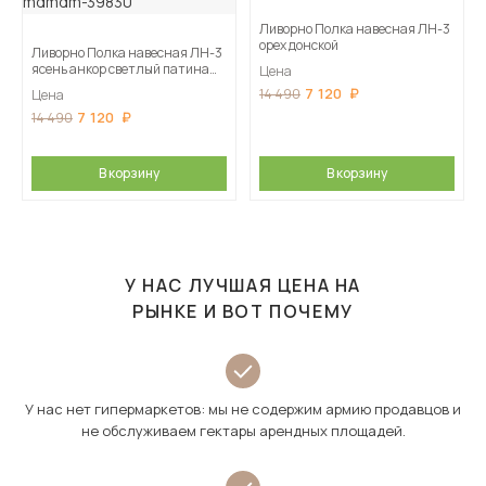
Ливорно Полка навесная ЛН-3
орех донской
Ливорно Полка навесная ЛН-3
ясень анкор светлый патина
Цена
серебро
7 120
14 490
Цена
7 120
14 490
В корзину
В корзину
У НАС ЛУЧШАЯ ЦЕНА НА
РЫНКЕ И ВОТ ПОЧЕМУ
У нас нет гипермаркетов: мы не содержим армию продавцов и
не обслуживаем гектары арендных площадей.