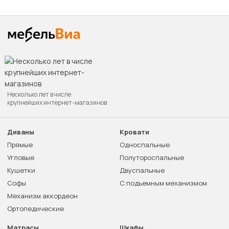
Несколько лет в числе
крупнейших интернет-магазинов
Диваны
Кровати
Прямые
Односпальные
Угловые
Полутороспальные
Кушетки
Двуспальные
Софы
С подъемным механизмом
Механизм аккордеон
Ортопедические
Матрасы
Шкафы