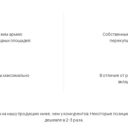
ержим армию
Собственные
ндных площадей.
перекупщ
бы максимально
В отличие от 
вкла
а на нашу продукцию ниже, чем у конкурентов. Некоторые позици
дешевле в 2-3 раза.