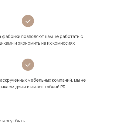
 фабрики позволяют нам не работать с
иками и экономить на их комиссиях.
раскрученных мебельных компаний, мы не
дываем деньги в масштабный PR.
и могут быть