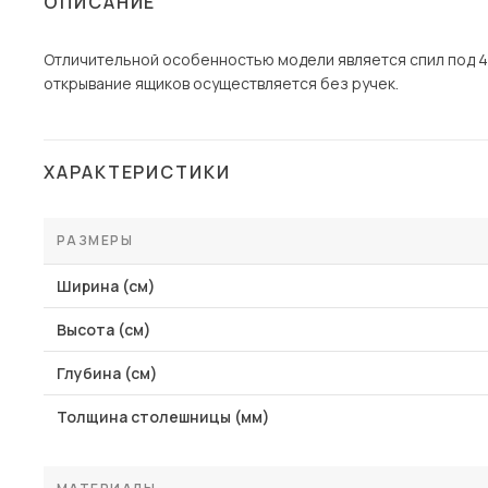
ОПИСАНИЕ
Столы и стулья
Отличительной особенностью модели является спил под 45
Шкафы и стеллажи
открывание ящиков осуществляется без ручек.
Комоды и тумбы
Вешалки и обувницы
Гарнитуры
ХАРАКТЕРИСТИКИ
Пос
РАЗМЕРЫ
Ширина (см)
Высота (см)
Глубина (см)
Толщина столешницы (мм)