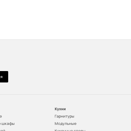
ся
Кухни
е
Гарнитуры
е шкафы
Модульные
жей
Кухонные столы