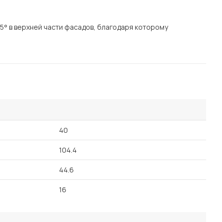
Посмотреть все шкафы
Посмотреть все кровати
° в верхней части фасадов, благодаря которому
Посмотреть все диваны
Все товары распродажи
Посмотреть всю
мотреть все кухни и столовые группы
40
104.4
44.6
16