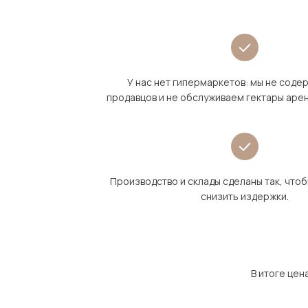
У нас нет гипермаркетов: мы не сод
продавцов и не обслуживаем гектары аре
Производство и склады сделаны так, что
снизить издержки.
В итоге цен