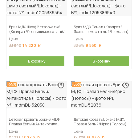
Бриз МДФ Шкаф 2 створчатый
Бриз МДФ Пенал (Квадрат/
(Квадрат/Ясень шимо светлый/
Ясень шимо светлый/Шоколад)
Шоколад)
Цена
Цена
14 220
9 560
33 840
22 815
В корзину
В корзину
-55%
-55%
Детская кровать Бриз-3 МДФ,
Детская кровать Бриз-3 МДФ,
Правая Белый/Антакртида
Правая Белый/Ирис (Полосы)
(Полосы)
Цена
Цена
15 340
15 340
34 335
34 335