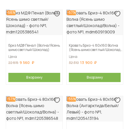
-58%
-57%
Бриз МДФ Пенал (Волна/Ясень
Кровать Бриз-4 80х160 Волна
шимо светлый/Шоколад)
(Ясень шимо светлый/Шоколад/
Волна)
Цена
Цена
9 560
13 900
22 815
32 310
В корзину
В корзину
-57%
-55%