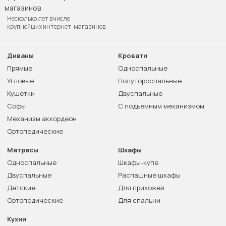
Несколько лет в числе
крупнейших интернет-магазинов
Диваны
Кровати
Прямые
Односпальные
Угловые
Полутороспальные
Кушетки
Двуспальные
Софы
С подъемным механизмом
Механизм аккордеон
Ортопедические
Матрасы
Шкафы
Односпальные
Шкафы-купе
Двуспальные
Распашные шкафы
Детские
Для прихожей
Ортопедические
Для спальни
Кухни